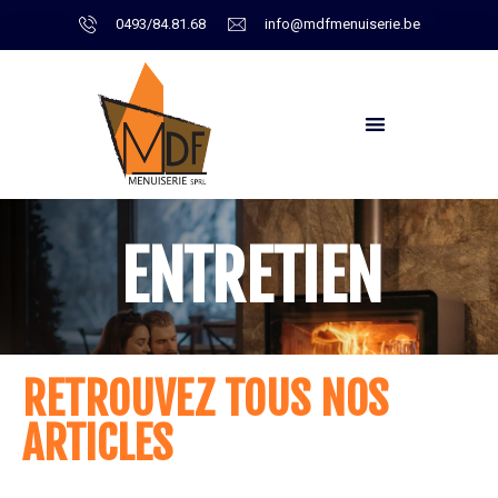
0493/84.81.68
info@mdfmenuiserie.be
ENTRETIEN
RETROUVEZ TOUS NOS
ARTICLES