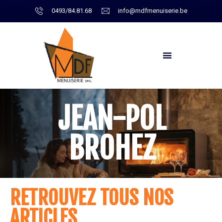
0493/84.81.68
info@mdfmenuiserie.be
JEAN-POL
BROHEZ
RETROUVEZ TOUS NOS
ARTICLES